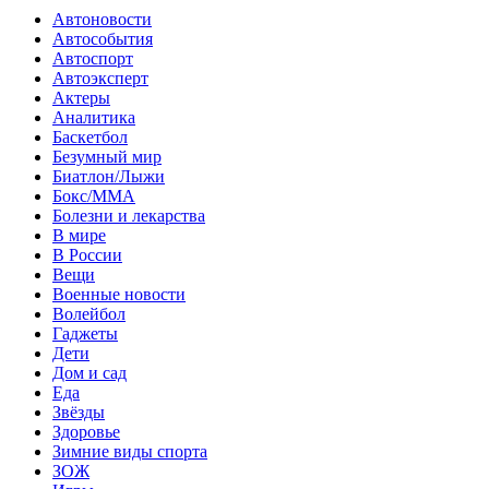
Автоновости
Автособытия
Автоспорт
Автоэксперт
Актеры
Аналитика
Баскетбол
Безумный мир
Биатлон/Лыжи
Бокс/MMA
Болезни и лекарства
В мире
В России
Вещи
Военные новости
Волейбол
Гаджеты
Дети
Дом и сад
Еда
Звёзды
Здоровье
Зимние виды спорта
ЗОЖ