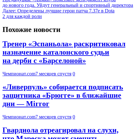
до нового года. Уйдут генеральный и спортивный директора
Далее:
Определены лучшие герои патча 7.37е в Dota
2 для каждой роли
Похожие новости
Тренер «Эспаньола» раскритиковал
назначение каталонского судьи
на дерби с «Барселоной»
Чемпионат.com
7 месяцев спустя
0
«Ливерпуль» собирается подписать
защитника «Брюгге» в ближайшие
дни — Mirror
Чемпионат.com
7 месяцев спустя
0
Гвардиола отреагировал на слухи,
что Мареска может сменить