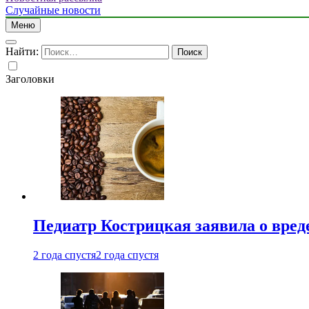
Случайные новости
Меню
Найти:
Заголовки
Педиатр Кострицкая заявила о вреде
2 года спустя
2 года спустя