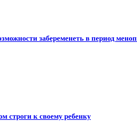
озможности забеременеть в период мено
ом строги к своему ребенку