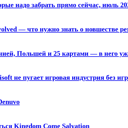
рые надо забрать прямо сейчас, июль 20
olved — что нужно знать о новшестве ре
анией, Польшей и 25 картами — в него у
oft не пугает игровая индустрия без игр
 Denuvo
ься Kingdom Come Salvation