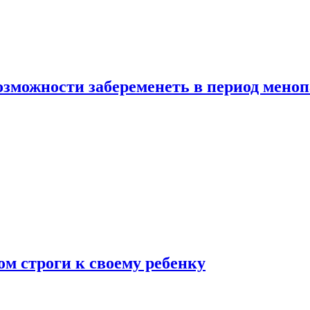
озможности забеременеть в период мено
ом строги к своему ребенку