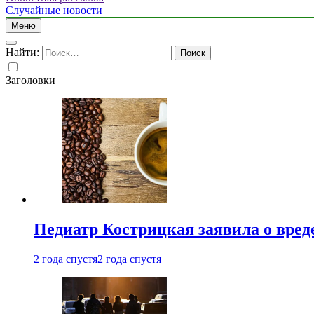
Случайные новости
Меню
Найти:
Заголовки
Педиатр Кострицкая заявила о вреде
2 года спустя
2 года спустя