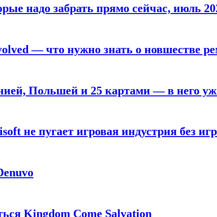
рые надо забрать прямо сейчас, июль 20
olved — что нужно знать о новшестве ре
анией, Польшей и 25 картами — в него у
oft не пугает игровая индустрия без игр
 Denuvo
ься Kingdom Come Salvation