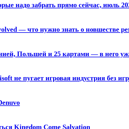
рые надо забрать прямо сейчас, июль 20
olved — что нужно знать о новшестве ре
анией, Польшей и 25 картами — в него у
oft не пугает игровая индустрия без игр
 Denuvo
ься Kingdom Come Salvation