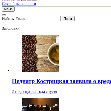
Случайные новости
Меню
Найти:
Заголовки
Педиатр Кострицкая заявила о вреде
2 года спустя
2 года спустя