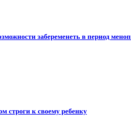
озможности забеременеть в период мено
ом строги к своему ребенку