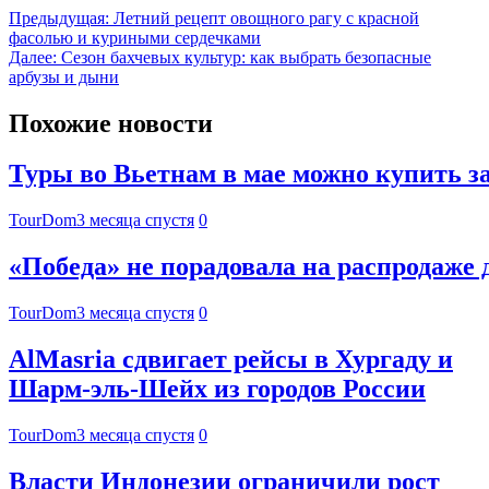
Предыдущая:
Летний рецепт овощного рагу с красной
фасолью и куриными сердечками
Далее:
Сезон бахчевых культур: как выбрать безопасные
арбузы и дыни
Похожие новости
Туры во Вьетнам в мае можно купить за
TourDom
3 месяца спустя
0
«Победа» не порадовала на распродаже
TourDom
3 месяца спустя
0
AlMasria сдвигает рейсы в Хургаду и
Шарм-эль-Шейх из городов России
TourDom
3 месяца спустя
0
Власти Индонезии ограничили рост