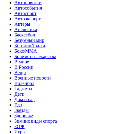
Автоновости
Автособытия
Автоспорт
Автоэксперт
Актеры
Аналитика
Баскетбол
Безумный мир
Биатлон/Лыжи
Бокс/MMA
Болезни и лекарства
В мире
В России
Вещи
Военные новости
Волейбол
Гаджеты
Дети
Дом и сад
Еда
Звёзды
Здоровье
Зимние виды спорта
ЗОЖ
Игры