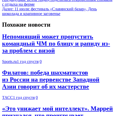
с отдыха на ферме
Далее:
11 июля: фестиваль «Славянский базар», День
шоколада и крапивное заговенье
Похожие новости
Непомнящий может пропустить
командный ЧМ по блицу и рапиду из-
за проблем с визой
Sports.ru
1 год спустя
0
Филатов: победа шахматистов
из России на первенстве Западной
Азии говорит об их мастерстве
ТАСС
1 год спустя
0
«Это унижает мой интеллект». Маррей
признался, что проигрывает