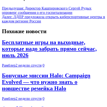
Предыдущая:
Директор Кашпировского Сергей Рудых
опроверг сообщения о его госпитализации
Далее:
ЛДПР предложила открыть киберспортивные центры в
каждом регионе России
Похожие новости
Бесплатные игры на выходные,
которые надо забрать прямо сейчас,
июль 2026
Рамблер
2 недели спустя
0
Бонусные миссии Halo: Campaign
Evolved — что нужно знать о
новшестве ремейка Halo
Рамблер
2 недели спустя
0