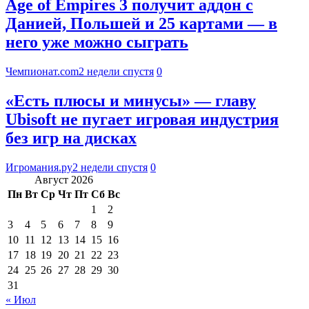
Age of Empires 3 получит аддон с
Данией, Польшей и 25 картами — в
него уже можно сыграть
Чемпионат.com
2 недели спустя
0
«Есть плюсы и минусы» — главу
Ubisoft не пугает игровая индустрия
без игр на дисках
Игромания.ру
2 недели спустя
0
Август 2026
Пн
Вт
Ср
Чт
Пт
Сб
Вс
1
2
3
4
5
6
7
8
9
10
11
12
13
14
15
16
17
18
19
20
21
22
23
24
25
26
27
28
29
30
31
« Июл