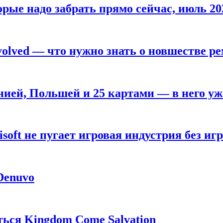
рые надо забрать прямо сейчас, июль 20
olved — что нужно знать о новшестве ре
анией, Польшей и 25 картами — в него у
oft не пугает игровая индустрия без игр
 Denuvo
ься Kingdom Come Salvation