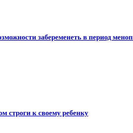
озможности забеременеть в период мено
ом строги к своему ребенку