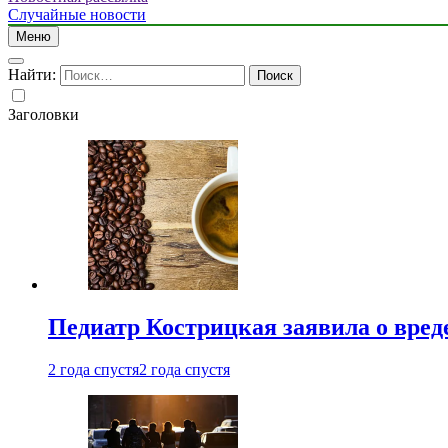
Случайные новости
Меню
Найти:
Заголовки
Педиатр Кострицкая заявила о вреде
2 года спустя
2 года спустя