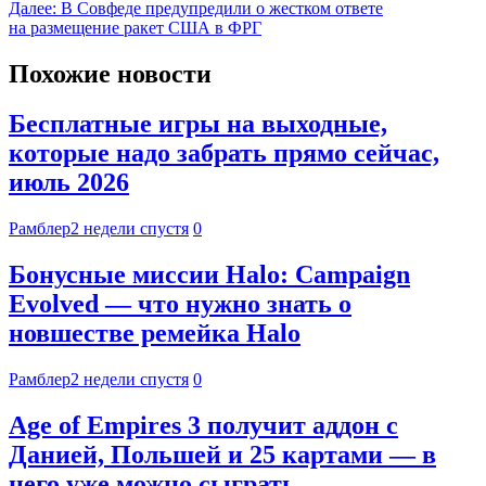
Далее:
В Совфеде предупредили о жестком ответе
на размещение ракет США в ФРГ
Похожие новости
Бесплатные игры на выходные,
которые надо забрать прямо сейчас,
июль 2026
Рамблер
2 недели спустя
0
Бонусные миссии Halo: Campaign
Evolved — что нужно знать о
новшестве ремейка Halo
Рамблер
2 недели спустя
0
Age of Empires 3 получит аддон с
Данией, Польшей и 25 картами — в
него уже можно сыграть