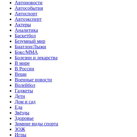
Автоновости
Автособытия
Автоспорт
Автоэксперт
Актеры
Аналитика
Баскетбол
Безумный мир
Биатлон/Лыжи
Бокс/MMA
Болезни и лекарства
В мире
В России
Вещи
Военные новости
Волейбол
Гаджеты
Дети
Дом и сад
Еда
Звёзды
Здоровье
Зимние виды спорта
ЗОЖ
Игры