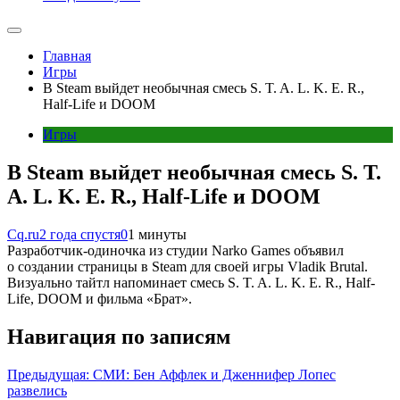
Главная
Игры
В Steam выйдет необычная смесь S. T. A. L. K. E. R.,
Half-Life и DOOM
Игры
В Steam выйдет необычная смесь S. T.
A. L. K. E. R., Half-Life и DOOM
Cq.ru
2 года спустя
0
1 минуты
Разработчик-одиночка из студии Narko Games объявил
о создании страницы в Steam для своей игры Vladik Brutal.
Визуально тайтл напоминает смесь S. T. A. L. K. E. R., Half-
Life, DOOM и фильма «Брат».
Навигация по записям
Предыдущая:
СМИ: Бен Аффлек и Дженнифер Лопес
развелись