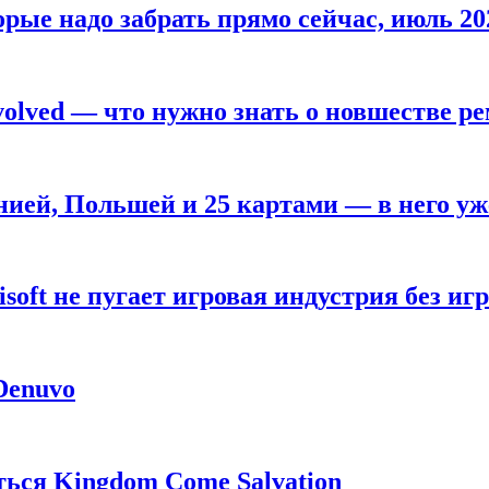
рые надо забрать прямо сейчас, июль 20
olved — что нужно знать о новшестве ре
анией, Польшей и 25 картами — в него у
oft не пугает игровая индустрия без игр
 Denuvo
ься Kingdom Come Salvation