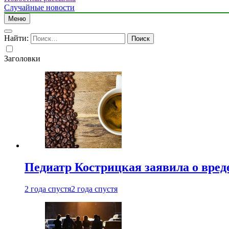
Случайные новости
Меню
Найти:
Заголовки
Педиатр Кострицкая заявила о вреде
2 года спустя
2 года спустя