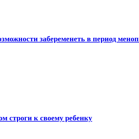
озможности забеременеть в период мено
ом строги к своему ребенку