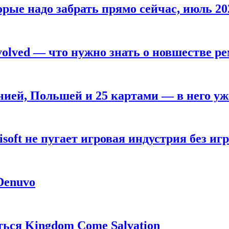
рые надо забрать прямо сейчас, июль 20
olved — что нужно знать о новшестве ре
анией, Польшей и 25 картами — в него у
oft не пугает игровая индустрия без игр
 Denuvo
ься Kingdom Come Salvation