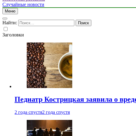
Случайные новости
Меню
Найти:
Заголовки
Педиатр Кострицкая заявила о вреде
2 года спустя
2 года спустя