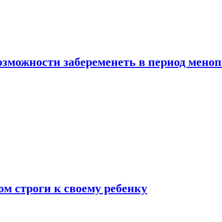
озможности забеременеть в период мено
ом строги к своему ребенку