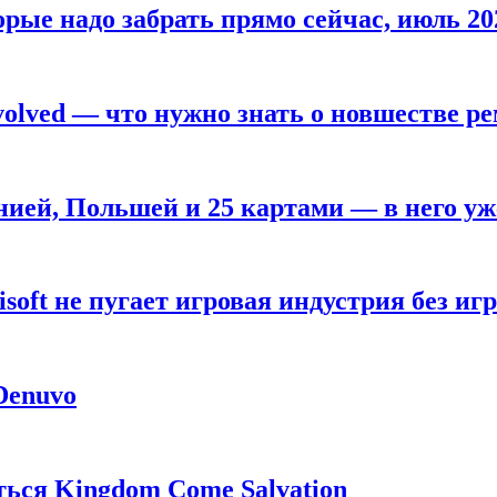
рые надо забрать прямо сейчас, июль 20
olved — что нужно знать о новшестве ре
анией, Польшей и 25 картами — в него у
oft не пугает игровая индустрия без игр
 Denuvo
ься Kingdom Come Salvation