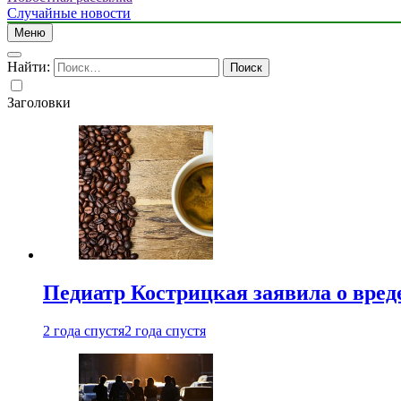
Случайные новости
Меню
Найти:
Заголовки
Педиатр Кострицкая заявила о вреде
2 года спустя
2 года спустя