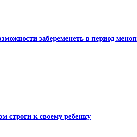
озможности забеременеть в период мено
ом строги к своему ребенку