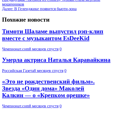
мошенников
Далее:
В Геленджике появится бьюти-зона
Похожие новости
Тимоти Шаламе выпустил рэп-клип
вместе с музыкантом EsDeeKid
Чемпионат.com
8 месяцев спустя
0
Умерла актриса Наталья Каравайкина
Российская Газета
8 месяцев спустя
0
«Это не рождественский фильм».
Звезда «Один дома» Маколей
Калкин — о «Крепком орешке»
Чемпионат.com
8 месяцев спустя
0