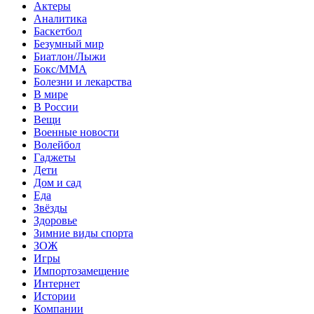
Актеры
Аналитика
Баскетбол
Безумный мир
Биатлон/Лыжи
Бокс/MMA
Болезни и лекарства
В мире
В России
Вещи
Военные новости
Волейбол
Гаджеты
Дети
Дом и сад
Еда
Звёзды
Здоровье
Зимние виды спорта
ЗОЖ
Игры
Импортозамещение
Интернет
Истории
Компании