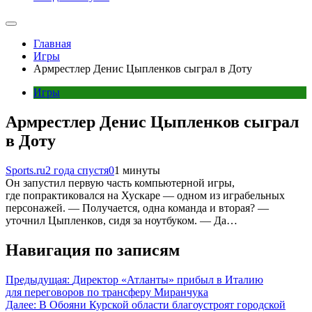
Главная
Игры
Армрестлер Денис Цыпленков сыграл в Доту
Игры
Армрестлер Денис Цыпленков сыграл
в Доту
Sports.ru
2 года спустя
0
1 минуты
Он запустил первую часть компьютерной игры,
где попрактиковался на Хускаре — одном из играбельных
персонажей. — Получается, одна команда и вторая? —
уточнил Цыпленков, сидя за ноутбуком. — Да…
Навигация по записям
Предыдущая:
Директор «Атланты» прибыл в Италию
для переговоров по трансферу Миранчука
Далее:
В Обояни Курской области благоустроят городской