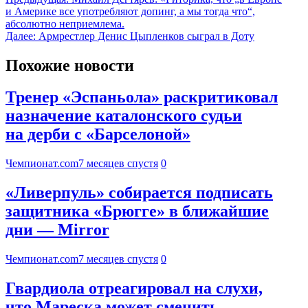
и Америке все употребляют допинг, а мы тогда что“,
абсолютно неприемлема.
Далее:
Армрестлер Денис Цыпленков сыграл в Доту
Похожие новости
Тренер «Эспаньола» раскритиковал
назначение каталонского судьи
на дерби с «Барселоной»
Чемпионат.com
7 месяцев спустя
0
«Ливерпуль» собирается подписать
защитника «Брюгге» в ближайшие
дни — Mirror
Чемпионат.com
7 месяцев спустя
0
Гвардиола отреагировал на слухи,
что Мареска может сменить