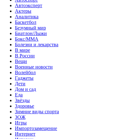
Автоэксперт
Актеры
Аналитика
Баскетбол
Безумный мир
Биатлон/Лыжи
Бокс/MMA
Болезни и лекарства
В мире
В России
Вещи
Военные новости
Волейбол
Гаджеты
Дети
Дом и сад
Еда
Звёзды
Здоровье
Зимние виды спорта
ЗОЖ
Игры
Импортозамещение
Интернет