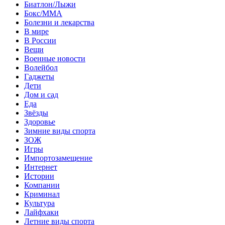
Биатлон/Лыжи
Бокс/MMA
Болезни и лекарства
В мире
В России
Вещи
Военные новости
Волейбол
Гаджеты
Дети
Дом и сад
Еда
Звёзды
Здоровье
Зимние виды спорта
ЗОЖ
Игры
Импортозамещение
Интернет
Истории
Компании
Криминал
Культура
Лайфхаки
Летние виды спорта