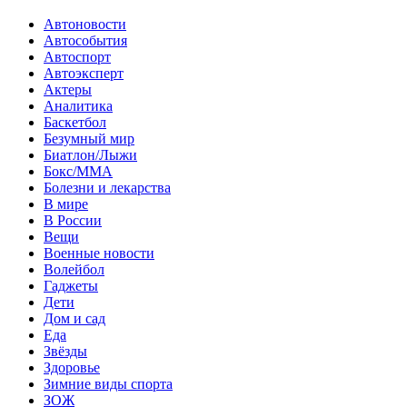
Автоновости
Автособытия
Автоспорт
Автоэксперт
Актеры
Аналитика
Баскетбол
Безумный мир
Биатлон/Лыжи
Бокс/MMA
Болезни и лекарства
В мире
В России
Вещи
Военные новости
Волейбол
Гаджеты
Дети
Дом и сад
Еда
Звёзды
Здоровье
Зимние виды спорта
ЗОЖ