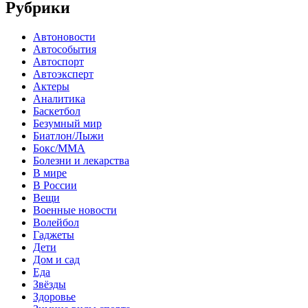
Рубрики
Автоновости
Автособытия
Автоспорт
Автоэксперт
Актеры
Аналитика
Баскетбол
Безумный мир
Биатлон/Лыжи
Бокс/MMA
Болезни и лекарства
В мире
В России
Вещи
Военные новости
Волейбол
Гаджеты
Дети
Дом и сад
Еда
Звёзды
Здоровье