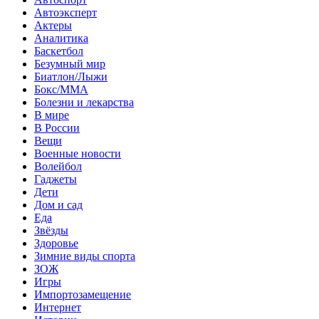
Автоэксперт
Актеры
Аналитика
Баскетбол
Безумный мир
Биатлон/Лыжи
Бокс/MMA
Болезни и лекарства
В мире
В России
Вещи
Военные новости
Волейбол
Гаджеты
Дети
Дом и сад
Еда
Звёзды
Здоровье
Зимние виды спорта
ЗОЖ
Игры
Импортозамещение
Интернет