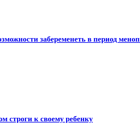
озможности забеременеть в период мено
ом строги к своему ребенку