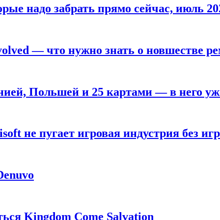
рые надо забрать прямо сейчас, июль 20
olved — что нужно знать о новшестве ре
анией, Польшей и 25 картами — в него у
oft не пугает игровая индустрия без игр
 Denuvo
ься Kingdom Come Salvation