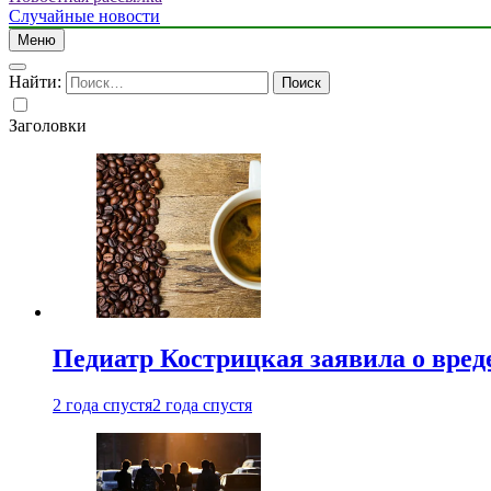
Случайные новости
Меню
Найти:
Заголовки
Педиатр Кострицкая заявила о вреде
2 года спустя
2 года спустя