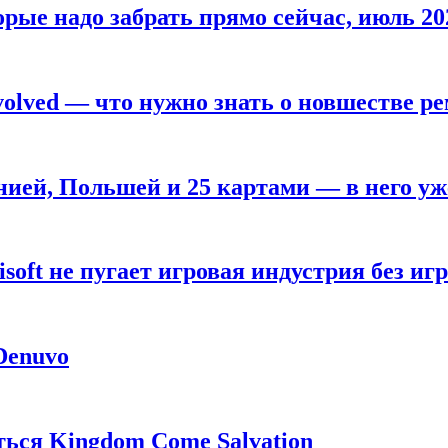
рые надо забрать прямо сейчас, июль 20
olved — что нужно знать о новшестве ре
анией, Польшей и 25 картами — в него у
oft не пугает игровая индустрия без игр
 Denuvo
ься Kingdom Come Salvation