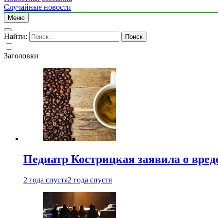
Случайные новости
Меню
Найти:
Заголовки
Педиатр Кострицкая заявила о вреде
2 года спустя
2 года спустя