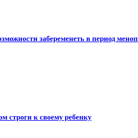
озможности забеременеть в период мено
ом строги к своему ребенку